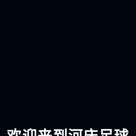
欢迎来到河床足球